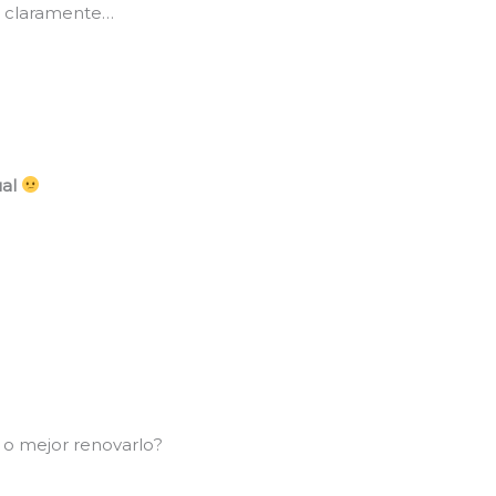
s claramente…
ual
:
 o mejor renovarlo?