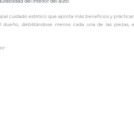
rabilidad del interior del auto
.
ncipal cuidado estético que aporta más beneficios y práctic
l dueño, debilitándose menos cada una de las piezas, 
or: