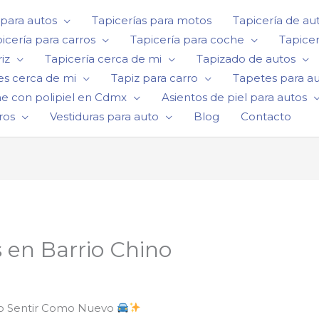
 para autos
Tapicerías para motos
Tapicería de au
icería para carros
Tapicería para coche
Tapicer
iz
Tapicería cerca de mi
Tapizado de autos
es cerca de mi
Tapiz para carro
Tapetes para a
he con polipiel en Cdmx
Asientos de piel para autos
ros
Vestiduras para auto
Blog
Contacto
 en Barrio Chino
lo Sentir Como Nuevo