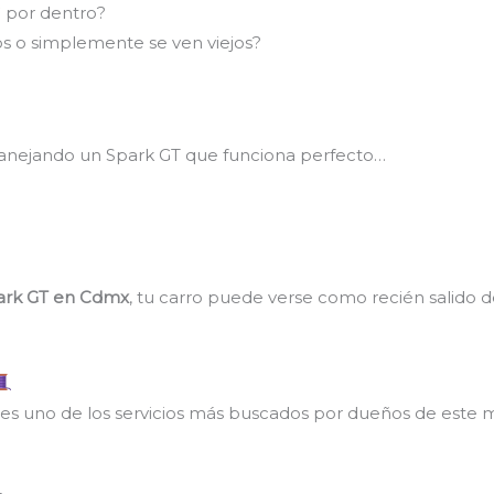
” por dentro?
os o simplemente se ven viejos?
nejando un Spark GT que funciona perfecto…
park GT en Cdmx
, tu carro puede verse como recién salido d
x
es uno de los servicios más buscados por dueños de este m