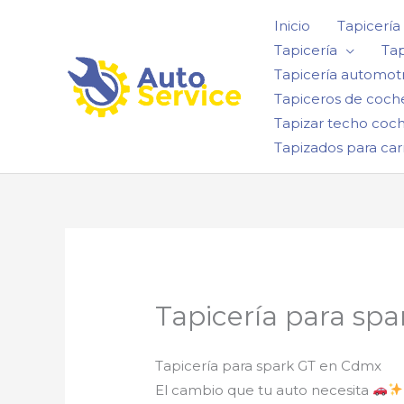
Ir
Inicio
Tapicería
al
Tapicería
Tap
contenido
Tapicería automotr
Tapiceros de coch
Tapizar techo coc
Tapizados para car
Tapicería para sp
Tapicería para spark GT en Cdmx
El cambio que tu auto necesita