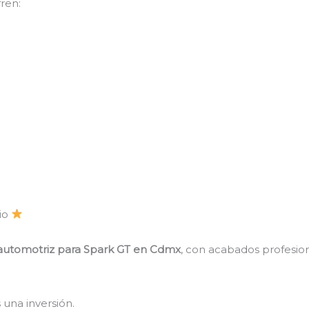
fren:
cio
 automotriz para Spark GT en Cdmx
, con acabados profesion
 una inversión.