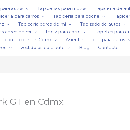
 para autos
Tapicerías para motos
Tapicería de au
icería para carros
Tapicería para coche
Tapicer
iz
Tapicería cerca de mi
Tapizado de autos
es cerca de mi
Tapiz para carro
Tapetes para a
he con polipiel en Cdmx
Asientos de piel para autos
ros
Vestiduras para auto
Blog
Contacto
ark GT en Cdmx