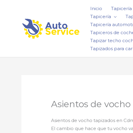
Ir
Inicio
Tapicería
al
Tapicería
Tap
contenido
Tapicería automotr
Tapiceros de coch
Tapizar techo coc
Tapizados para car
Asientos de vocho
Asientos de vocho tapizados en Cd
El cambio que hace que tu vocho va