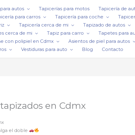
 para autos
Tapicerías para motos
Tapicería de au
icería para carros
Tapicería para coche
Tapicer
iz
Tapicería cerca de mi
Tapizado de autos
es cerca de mi
Tapiz para carro
Tapetes para a
he con polipiel en Cdmx
Asientos de piel para autos
ros
Vestiduras para auto
Blog
Contacto
 tapizados en Cdmx
mx
lga el doble