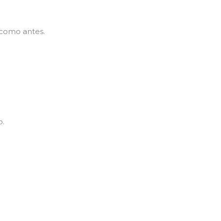
 como antes.
o.