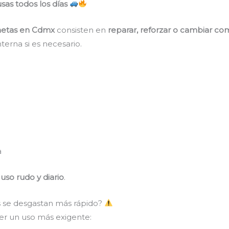
sas todos los días
onetas en Cdmx
consisten en
reparar, reforzar o cambiar c
terna si es necesario.
a
a
uso rudo y diario
.
s se desgastan más rápido?
er un uso más exigente: