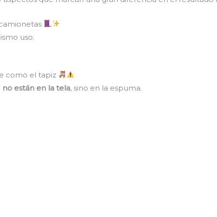
a camionetas
mismo uso.
e como el tapiz
d
no están en la tela
, sino en la espuma.