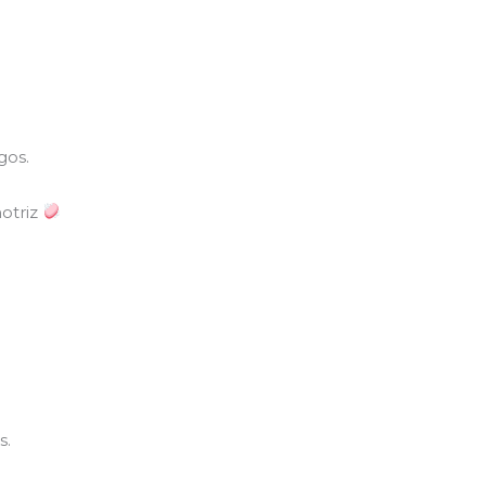
gos.
otriz
s.