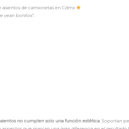
 de asientos de camionetas en Cdmx
se vean bonitos”.
asientos no cumplen solo una función estética
. Soportan pe
 aspectos que marcan una gran diferencia en el resultado f