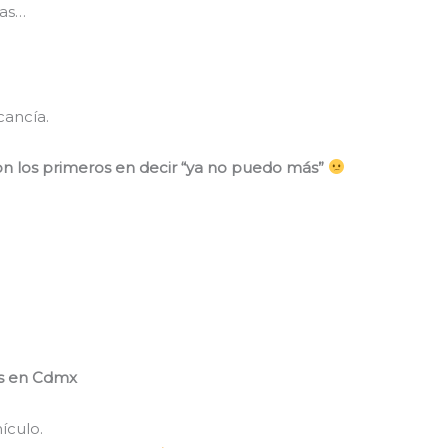
tas…
cancía.
son los primeros en decir “ya no puedo más”
as en Cdmx
ículo.