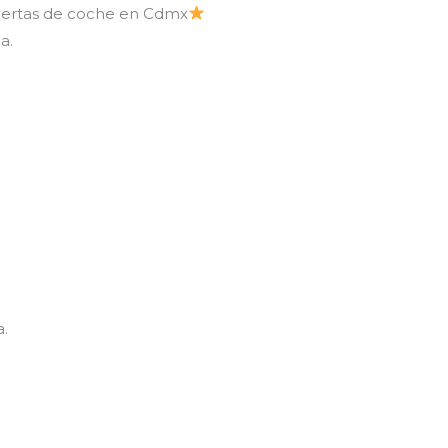
puertas de coche en Cdmx
a.
a.