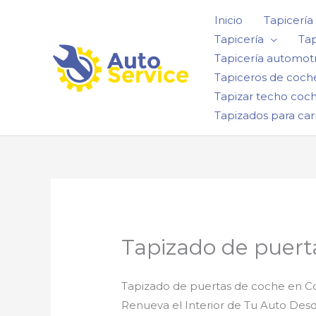
Ir
Inicio
Tapicería
al
Tapicería
Tap
contenido
Tapicería automotr
Tapiceros de coch
Tapizar techo coc
Tapizados para car
Tapizado de puer
Tapizado de puertas de coche en 
Renueva el Interior de Tu Auto Des