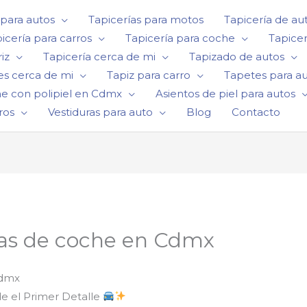
 para autos
Tapicerías para motos
Tapicería de au
icería para carros
Tapicería para coche
Tapicer
iz
Tapicería cerca de mi
Tapizado de autos
es cerca de mi
Tapiz para carro
Tapetes para a
he con polipiel en Cdmx
Asientos de piel para autos
ros
Vestiduras para auto
Blog
Contacto
tas de coche en Cdmx
Cdmx
de el Primer Detalle