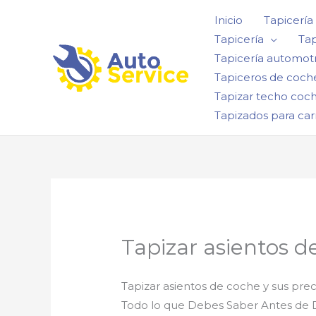
Ir
Inicio
Tapicería
al
Tapicería
Tap
contenido
Tapicería automotr
Tapiceros de coch
Tapizar techo coc
Tapizados para car
Tapizar asientos d
Tapizar asientos de coche y sus pre
Todo lo que Debes Saber Antes de 