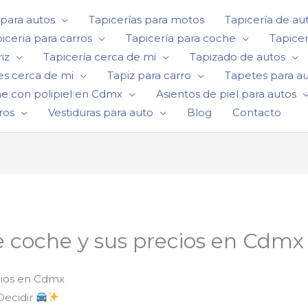
 para autos
Tapicerías para motos
Tapicería de au
icería para carros
Tapicería para coche
Tapicer
iz
Tapicería cerca de mi
Tapizado de autos
es cerca de mi
Tapiz para carro
Tapetes para a
he con polipiel en Cdmx
Asientos de piel para autos
ros
Vestiduras para auto
Blog
Contacto
e coche y sus precios en Cdmx
cios en Cdmx
Decidir