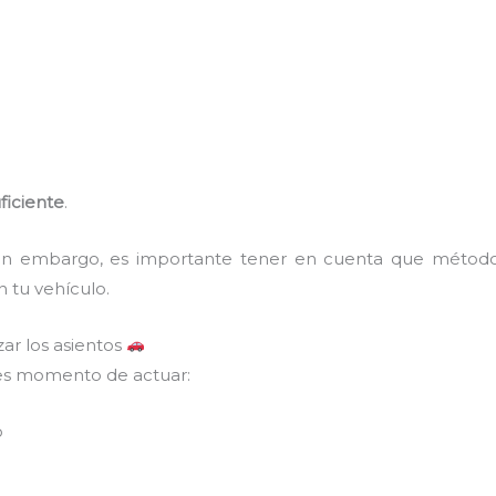
ficiente
.
, sin embargo, es importante tener en cuenta que méto
n tu vehículo.
zar los asientos
 es momento de actuar:
o