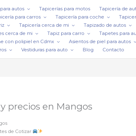
 para autos
Tapicerías para motos
Tapicería de au
icería para carros
Tapicería para coche
Tapicer
iz
Tapicería cerca de mi
Tapizado de autos
es cerca de mi
Tapiz para carro
Tapetes para a
he con polipiel en Cdmx
Asientos de piel para autos
ros
Vestiduras para auto
Blog
Contacto
 y precios en Mangos
gos
es de Cotizar