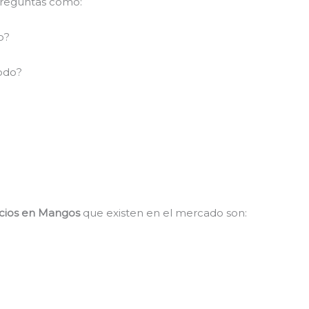
preguntas como:
o?
todo?
ecios en Mangos
que existen en el mercado son: