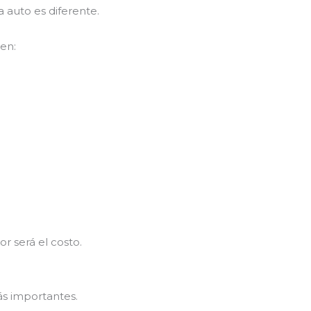
 auto es diferente.
yen:
r será el costo.
ás importantes.