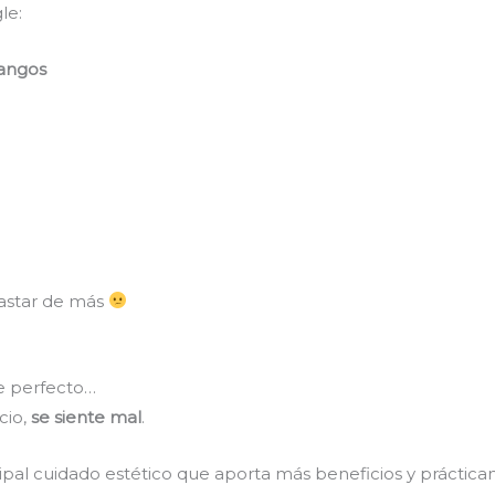
le:
Mangos
gastar de más
e perfecto…
ucio,
se siente mal
.
ncipal cuidado estético que aporta más beneficios y práctic