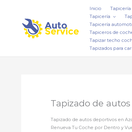
Ir
Inicio
Tapicería
al
Tapicería
Tap
contenido
Tapicería automotr
Tapiceros de coch
Tapizar techo coc
Tapizados para car
Tapizado de autos
Tapizado de autos deportivos en Az
Renueva Tu Coche por Dentro y Vuel