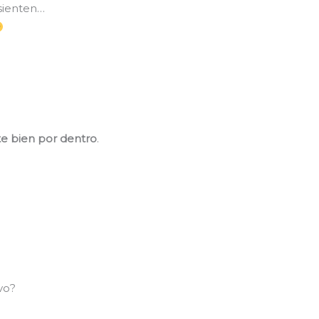
sienten…
te bien por dentro
.
vo?