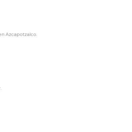
 en Azcapotzalco.
.