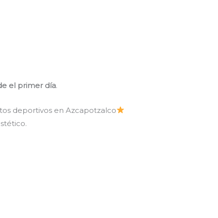
e el primer día
.
utos deportivos en Azcapotzalco
stético.