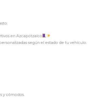
asto.
rtivos en Azcapotzalco
ersonalizadas según el estado de tu vehículo.
es y cómodos.