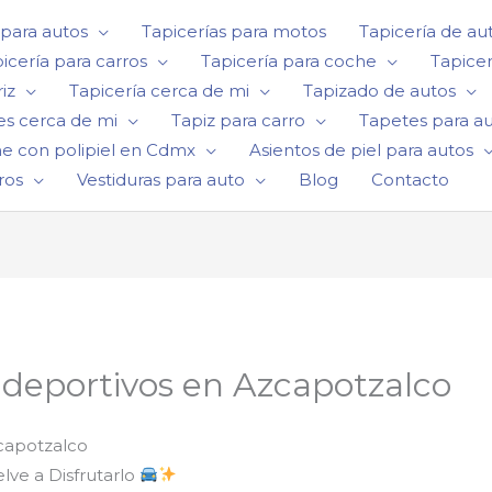
 para autos
Tapicerías para motos
Tapicería de au
icería para carros
Tapicería para coche
Tapicer
iz
Tapicería cerca de mi
Tapizado de autos
es cerca de mi
Tapiz para carro
Tapetes para a
he con polipiel en Cdmx
Asientos de piel para autos
ros
Vestiduras para auto
Blog
Contacto
 deportivos en Azcapotzalco
capotzalco
ve a Disfrutarlo