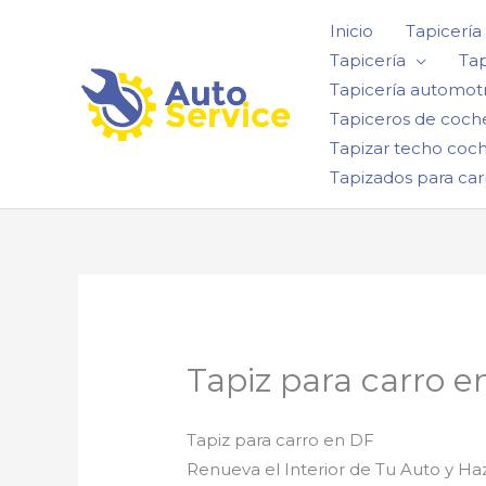
Ir
Inicio
Tapicería
al
Tapicería
Tap
contenido
Tapicería automotr
Tapiceros de coch
Tapizar techo coc
Tapizados para car
Tapiz para carro e
Tapiz para carro en DF
Renueva el Interior de Tu Auto y H