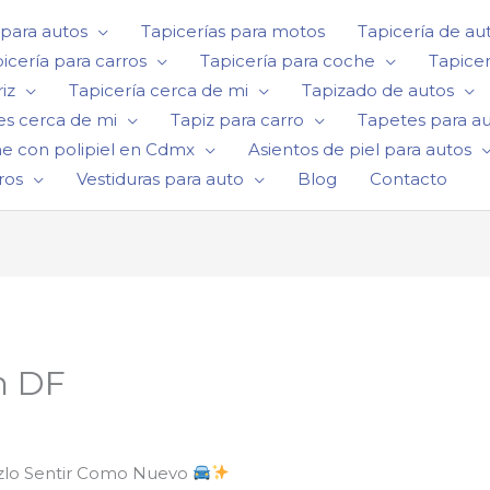
 para autos
Tapicerías para motos
Tapicería de au
icería para carros
Tapicería para coche
Tapicer
iz
Tapicería cerca de mi
Tapizado de autos
es cerca de mi
Tapiz para carro
Tapetes para a
he con polipiel en Cdmx
Asientos de piel para autos
ros
Vestiduras para auto
Blog
Contacto
n DF
azlo Sentir Como Nuevo