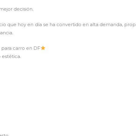
mejor decisión.
icio que hoy en día se ha convertido en alta demanda, pr
gancia.
z para carro en DF
 estética.
asto.