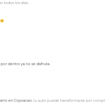
n todos los días…
l
,
por dentro ya no se disfruta
.
carro en Coyoacan
, tu auto puede transformarse por comple