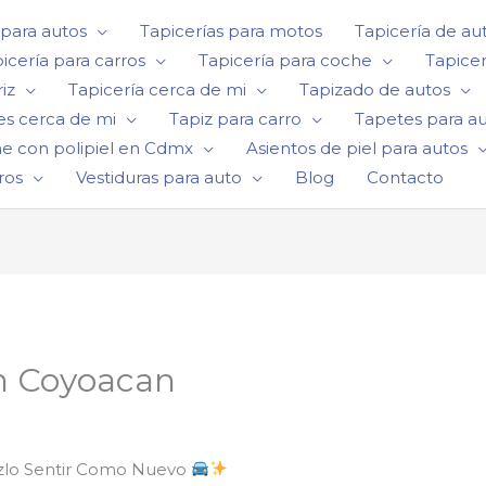
 para autos
Tapicerías para motos
Tapicería de au
icería para carros
Tapicería para coche
Tapicer
iz
Tapicería cerca de mi
Tapizado de autos
es cerca de mi
Tapiz para carro
Tapetes para a
he con polipiel en Cdmx
Asientos de piel para autos
ros
Vestiduras para auto
Blog
Contacto
en Coyoacan
azlo Sentir Como Nuevo