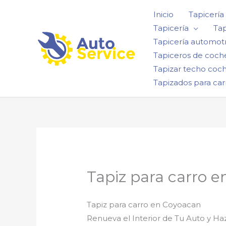
Ir
Inicio
Tapicería
al
Tapicería
Tap
contenido
Tapicería automotr
Tapiceros de coch
Tapizar techo coc
Tapizados para car
Tapiz para carro 
Tapiz para carro en Coyoacan
Renueva el Interior de Tu Auto y H