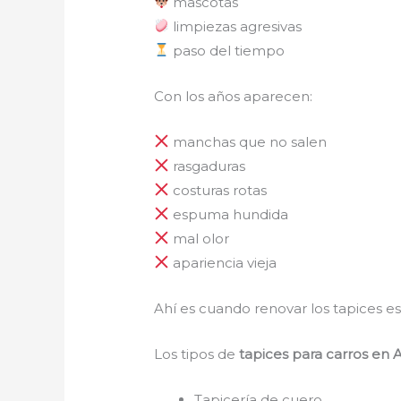
mascotas
limpiezas agresivas
paso del tiempo
Con los años aparecen:
manchas que no salen
rasgaduras
costuras rotas
espuma hundida
mal olor
apariencia vieja
Ahí es cuando renovar los tapices es
Los tipos de
tapices para carro
s
en A
Tapicería de cuero