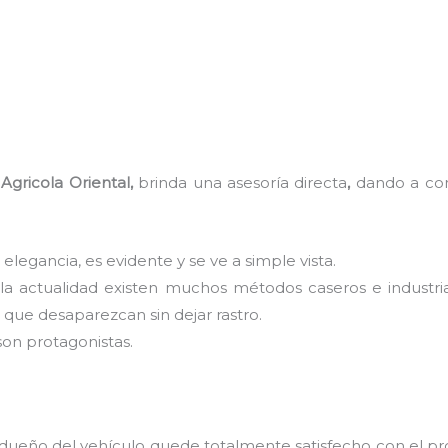
Agricola Oriental,
brinda una asesoría directa
,
dando a con
 elegancia, es evidente y se ve a simple vista.
 la actualidad existen muchos métodos caseros e industri
que desaparezcan sin dejar rastro.
son protagonistas.
 dueño del vehículo quede totalmente satisfecho con el pr