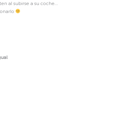
en al subirse a su coche…
ionarlo
gual
.