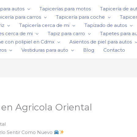
 para autos
Tapicerías para motos
Tapicería de au
icería para carros
Tapicería para coche
Tapicer
iz
Tapicería cerca de mi
Tapizado de autos
es cerca de mi
Tapiz para carro
Tapetes para a
he con polipiel en Cdmx
Asientos de piel para autos
ros
Vestiduras para auto
Blog
Contacto
 en Agricola Oriental
tal
azlo Sentir Como Nuevo