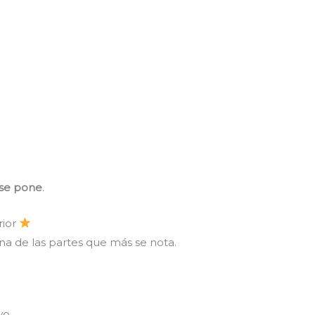
se pone
.
rior
na de las partes que más se nota.
vo