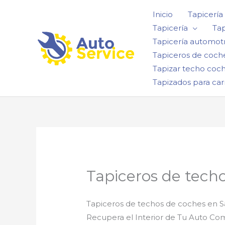
Ir
Inicio
Tapicería
al
Tapicería
Tap
contenido
Tapicería automotr
Tapiceros de coch
Tapizar techo coc
Tapizados para car
Tapiceros de tech
Tapiceros de techos de coches en S
Recupera el Interior de Tu Auto C