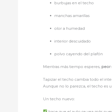
burbujas en el techo
manchas amarillas
olor a humedad
interior descuidado
polvo cayendo del plafón
Mientras más tiempo esperes,
peor 
Tapizar el techo cambia todo el inte
Aunque no lo parezca, el techo es u
Un techo nuevo:
hace que el auto se vea más nue