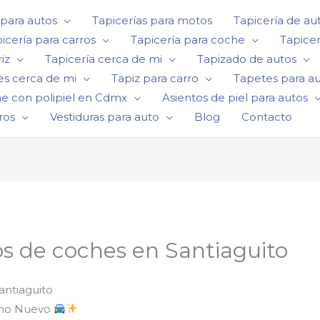
 para autos
Tapicerías para motos
Tapicería de au
icería para carros
Tapicería para coche
Tapicer
iz
Tapicería cerca de mi
Tapizado de autos
es cerca de mi
Tapiz para carro
Tapetes para a
he con polipiel en Cdmx
Asientos de piel para autos
ros
Vestiduras para auto
Blog
Contacto
os de coches en Santiaguito
antiaguito
omo Nuevo