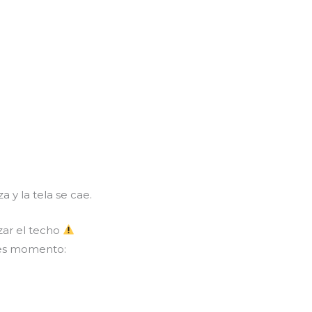
a y la tela se cae.
zar el techo
a es momento: