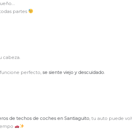
queño…
 todas partes
u cabeza.
funcione perfecto,
se siente viejo y descuidado
.
eros de techos de coches en Santiaguito
, tu auto puede vol
tiempo