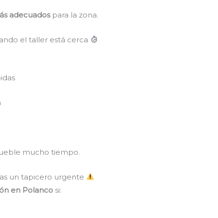
más adecuados
para la zona.
ando el taller está cerca
pidas
a
 mueble mucho tiempo.
as un tapicero urgente
ción en Polanco
si: