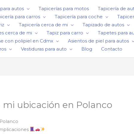
 para autos
Tapicerías para motos
Tapicería de au
icería para carros
Tapicería para coche
Tapicer
iz
Tapicería cerca de mi
Tapizado de autos
es cerca de mi
Tapiz para carro
Tapetes para a
he con polipiel en Cdmx
Asientos de piel para autos
ros
Vestiduras para auto
Blog
Contacto
e mi ubicación en Polanco
 Polanco
Complicaciones