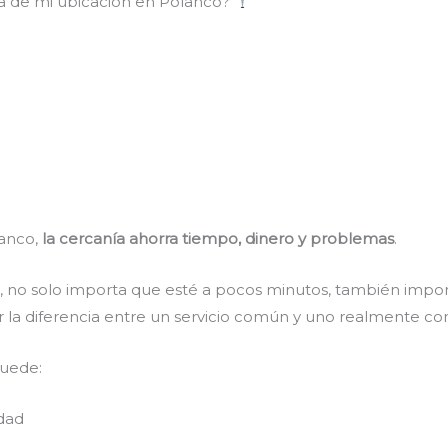
ca de mi ubicación en Polanco?
lanco,
la cercanía ahorra tiempo, dinero y problemas
.
 no solo importa que esté a pocos minutos, también impor
 la diferencia entre un servicio común y uno realmente con
puede:
idad