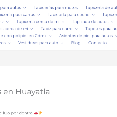
 para autos
Tapicerías para motos
Tapicería de au
icería para carros
Tapicería para coche
Tapicer
iz
Tapicería cerca de mi
Tapizado de autos
es cerca de mi
Tapiz para carro
Tapetes para a
he con polipiel en Cdmx
Asientos de piel para autos
ros
Vestiduras para auto
Blog
Contacto
s en Huayatla
e lujo por dentro