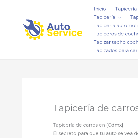
Ir
Inicio
Tapicería
al
Tapicería
Tap
contenido
Tapicería automotr
Tapiceros de coch
Tapizar techo coc
Tapizados para car
Tapicería de carro
Tapicería de carros en {C
dmx}
El secreto para que tu auto se vea d