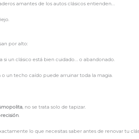
rdaderos amantes de los autos clásicos entienden…
iejo.
an por alto:
ta si un clásico está bien cuidado… o abandonado.
a o un techo caído puede arruinar toda la magia.
osmopolita
, no se trata solo de tapizar.
recisión
.
xactamente lo que necesitas saber antes de renovar tu clás