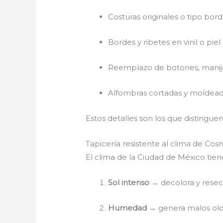
Costuras originales o tipo bor
Bordes y ribetes en vinil o piel
Reemplazo de botones, manijas
Alfombras cortadas y moldead
Estos detalles son los que distingue
Tapicería resistente al clima de Co
El clima de la Ciudad de México tien
Sol intenso
→ decolora y reseca 
Humedad
→ genera malos olo