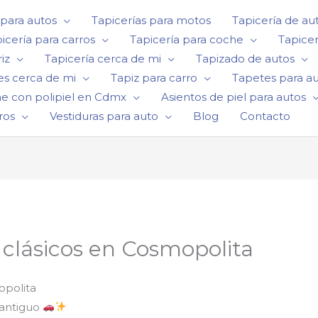
 para autos
Tapicerías para motos
Tapicería de au
icería para carros
Tapicería para coche
Tapicer
iz
Tapicería cerca de mi
Tapizado de autos
es cerca de mi
Tapiz para carro
Tapetes para a
he con polipiel en Cdmx
Asientos de piel para autos
ros
Vestiduras para auto
Blog
Contacto
 clásicos en Cosmopolita
opolita
e antiguo