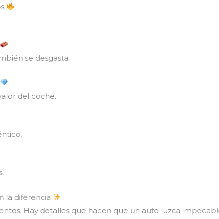
os
a
ambién se desgasta.
s
alor del coche.
ntico.
s.
 la diferencia
asientos. Hay detalles que hacen que un auto luzca impecabl