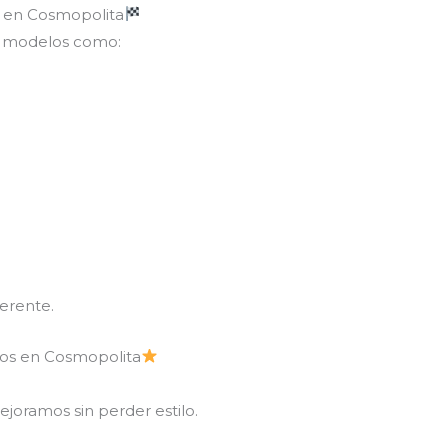
s en Cosmopolita
n modelos como:
erente.
icos en Cosmopolita
joramos sin perder estilo.