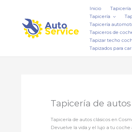
Ir
Inicio
Tapicería
al
Tapicería
Tap
contenido
Tapicería automotr
Tapiceros de coch
Tapizar techo coc
Tapizados para car
Tapicería de autos
Tapicería de autos clásicos en Cosm
Devuelve la vida y el lujo a tu coch