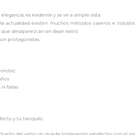
 elegancia, es evidente y se ve a simple vista.
 la actualidad existen muchos métodos caseros e industri
que desaparezcan sin dejar rastro.
son protagonistas.
omotriz
años
ni fallas
cto y tú tranquilo.
 dueño del vehículo quede totalmente satisfecho con el pr