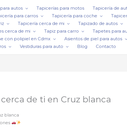
 para autos
Tapicerías para motos
Tapicería de au
icería para carros
Tapicería para coche
Tapicer
iz
Tapicería cerca de mi
Tapizado de autos
es cerca de mi
Tapiz para carro
Tapetes para a
he con polipiel en Cdmx
Asientos de piel para autos
ros
Vestiduras para auto
Blog
Contacto
 cerca de ti en Cruz blanca
uz blanca
ciones