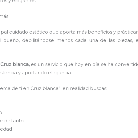
ros y elegantes
 más
ncipal cuidado estético que aporta más beneficios y práctic
l dueño, debilitándose menos cada una de las piezas, 
Cruz blanca,
es un servicio que hoy en día se ha convert
istencia y aportando elegancia.
rca de ti en Cruz blanca”, en realidad buscas:
o
or del auto
medad