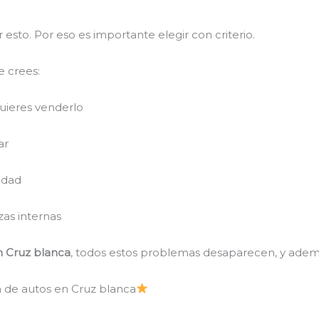
 esto. Por eso es importante elegir con criterio.
e crees:
quieres venderlo
ar
edad
zas internas
en Cruz blanca
, todos estos problemas desaparecen, y ademá
ía de autos en Cruz blanca