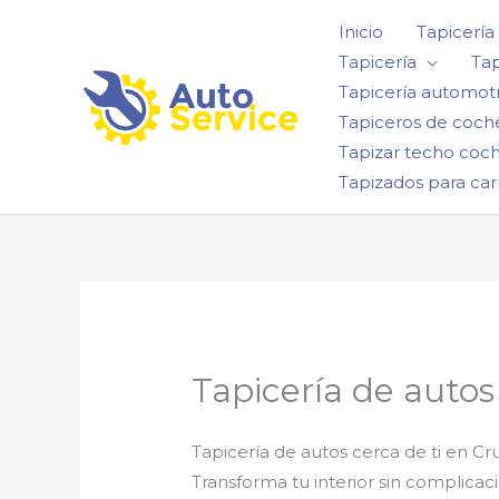
Ir
Inicio
Tapicería
al
Tapicería
Tap
contenido
Tapicería automotr
Tapiceros de coch
Tapizar techo coc
Tapizados para car
Tapicería de autos
Tapicería de autos cerca de ti en Cr
Transforma tu interior sin complica