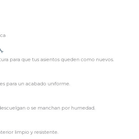
sca
tura para que tus asientos queden como nuevos.
les para un acabado uniforme.
e descuelgan o se manchan por humedad.
rior limpio y resistente.