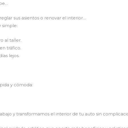
abe…
glar sus asientos o renovar el interior…
 simple:
 al taller.
n tráfico.
ías lejos.
ápida y cómoda:
rabajo y transformamos el interior de tu auto sin complicaci