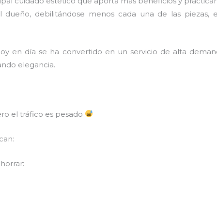
ncipal cuidado estético que aporta más beneficios y práctic
l dueño, debilitándose menos cada una de las piezas, 
oy en día se ha convertido en un servicio de alta dem
tando elegancia.
ro el tráfico es pesado
can:
horrar: