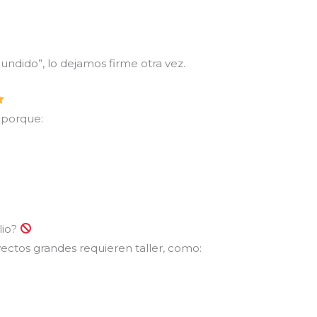
hundido”, lo dejamos firme otra vez.
l porque:
lio?
yectos grandes requieren taller, como: