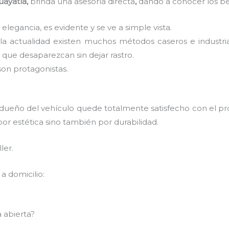
uayatla,
brinda una asesoría directa
,
dando a conocer los be
 elegancia, es evidente y se ve a simple vista.
 la actualidad existen muchos métodos caseros e industri
que desaparezcan sin dejar rastro.
son protagonistas.
 dueño del vehículo quede totalmente satisfecho con el pr
por estética sino también por durabilidad.
ler.
a domicilio:
 abierta?