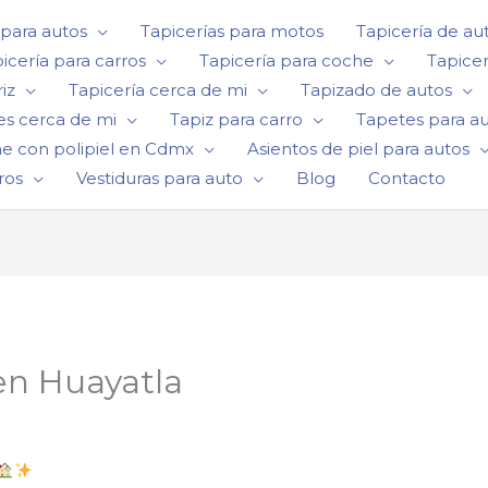
 para autos
Tapicerías para motos
Tapicería de au
icería para carros
Tapicería para coche
Tapicer
iz
Tapicería cerca de mi
Tapizado de autos
es cerca de mi
Tapiz para carro
Tapetes para a
he con polipiel en Cdmx
Asientos de piel para autos
ros
Vestiduras para auto
Blog
Contacto
en Huayatla