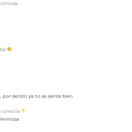
incómoda…
dra
a,
por dentro ya no se siente bien
.
 correcta
a Hermosa