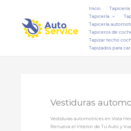
Ir
Inicio
Tapicería
al
Tapicería
Tap
contenido
Tapicería automotr
Tapiceros de coch
Tapizar techo coc
Tapizados para car
Vestiduras automo
Vestiduras automotrices en Vista H
Renueva el Interior de Tu Auto y Vue