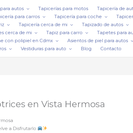
 para autos
Tapicerías para motos
Tapicería de au
icería para carros
Tapicería para coche
Tapicer
iz
Tapicería cerca de mi
Tapizado de autos
es cerca de mi
Tapiz para carro
Tapetes para a
he con polipiel en Cdmx
Asientos de piel para autos
ros
Vestiduras para auto
Blog
Contacto
trices en Vista Hermosa
ermosa
lve a Disfrutarlo