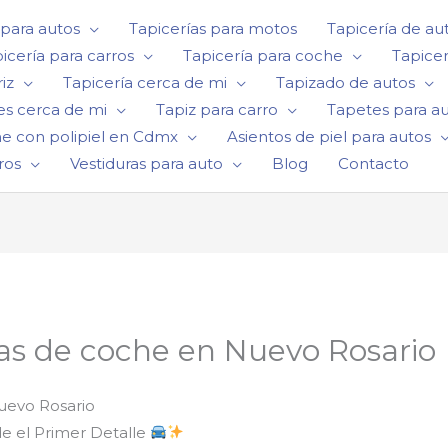
 para autos
Tapicerías para motos
Tapicería de au
icería para carros
Tapicería para coche
Tapicer
iz
Tapicería cerca de mi
Tapizado de autos
es cerca de mi
Tapiz para carro
Tapetes para a
he con polipiel en Cdmx
Asientos de piel para autos
ros
Vestiduras para auto
Blog
Contacto
as de coche en Nuevo Rosario
uevo Rosario
de el Primer Detalle