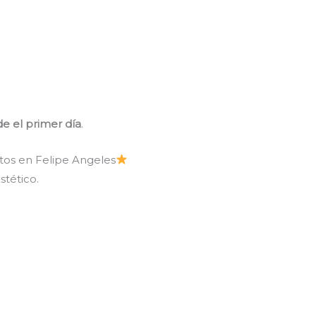
e el primer día
.
utos en Felipe Angeles
stético.