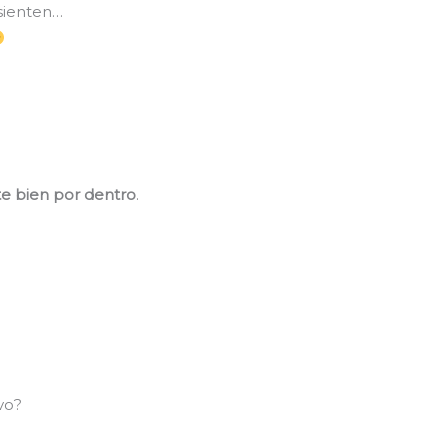
sienten…
te bien por dentro
.
vo?