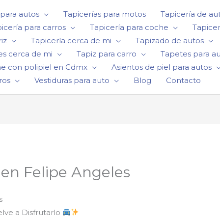
 para autos
Tapicerías para motos
Tapicería de au
icería para carros
Tapicería para coche
Tapicer
iz
Tapicería cerca de mi
Tapizado de autos
es cerca de mi
Tapiz para carro
Tapetes para a
he con polipiel en Cdmx
Asientos de piel para autos
ros
Vestiduras para auto
Blog
Contacto
 en Felipe Angeles
s
ve a Disfrutarlo