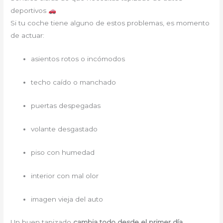
deportivos
Si tu coche tiene alguno de estos problemas, es momento
de actuar:
asientos rotos o incómodos
techo caído o manchado
puertas despegadas
volante desgastado
piso con humedad
interior con mal olor
imagen vieja del auto
Un buen tapizado
cambia todo desde el primer día
.