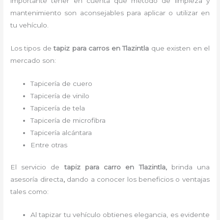
importante tener en cuenta que método de limpieza y
mantenimiento son aconsejables para aplicar o utilizar en
tu vehículo.
Los tipos de
tapiz para carro
s
en Tlazintla
que existen en el
mercado son:
Tapicería de cuero
Tapicería de vinilo
Tapicería de tela
Tapicería de microfibra
Tapicería alcántara
Entre otras
El servicio de
tapiz para carro
en Tlazintla,
brinda una
asesoría directa
,
dando a conocer los beneficios o ventajas
tales como:
Al tapizar tu vehículo obtienes elegancia, es evidente