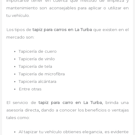
importante tener en cuenta que método de limpieza y
mantenimiento son aconsejables para aplicar o utilizar en
tu vehículo.
Los tipos de
tapiz para carro
s
en La Turba
que existen en el
mercado son:
Tapicería de cuero
Tapicería de vinilo
Tapicería de tela
Tapicería de microfibra
Tapicería alcántara
Entre otras
El servicio de
tapiz para carro
en La Turba,
brinda una
asesoría directa
,
dando a conocer los beneficios o ventajas
tales como:
Al tapizar tu vehículo obtienes elegancia, es evidente