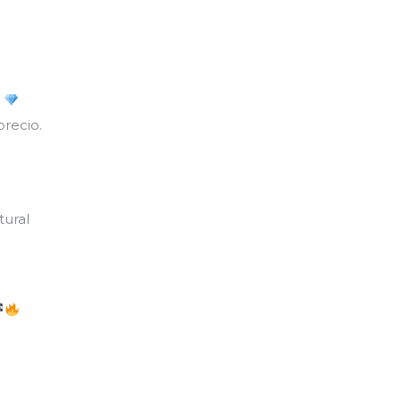
z
precio.
tural