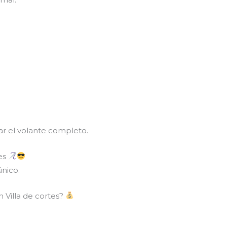
 el volante completo.
tes
único.
 Villa de cortes?