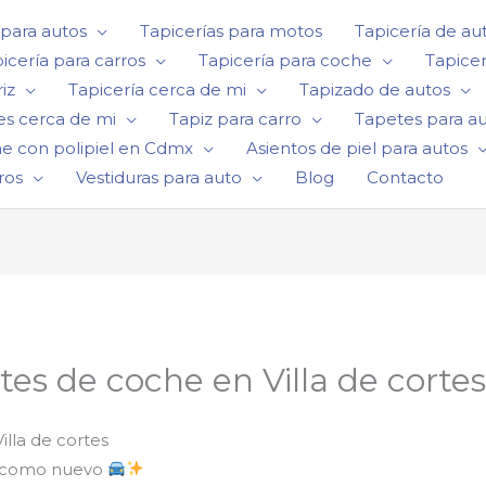
 para autos
Tapicerías para motos
Tapicería de au
icería para carros
Tapicería para coche
Tapicer
iz
Tapicería cerca de mi
Tapizado de autos
es cerca de mi
Tapiz para carro
Tapetes para a
he con polipiel en Cdmx
Asientos de piel para autos
ros
Vestiduras para auto
Blog
Contacto
tes de coche en Villa de corte
illa de cortes
to como nuevo