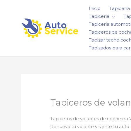
Ir
Inicio
Tapicería
al
Tapicería
Tap
contenido
Tapicería automotr
Tapiceros de coch
Tapizar techo coc
Tapizados para car
Tapiceros de volan
Tapiceros de volantes de coche en V
Renueva tu volante y siente tu au