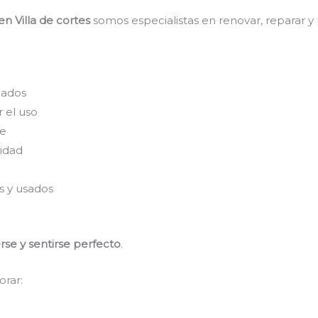
en Villa de cortes
somos especialistas en renovar, reparar y
eados
 el uso
re
idad
s y usados
se y sentirse perfecto
.
orar: