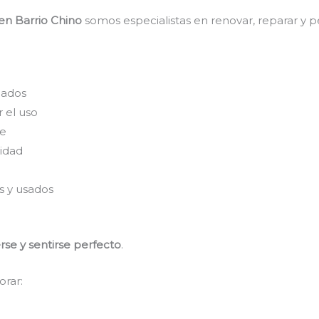
 en Barrio Chino
somos especialistas en renovar, reparar y p
eados
 el uso
re
idad
s y usados
se y sentirse perfecto
.
orar: