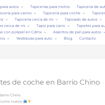
 para autos
Tapicerías para motos
Tapicería de au
icería para carros
Tapicería para coche
Tapicer
iz
Tapicería cerca de mi
Tapizado de autos
es cerca de mi
Tapiz para carro
Tapetes para a
he con polipiel en Cdmx
Asientos de piel para autos
ros
Vestiduras para auto
Blog
Contacto
tes de coche en Barrio Chino
Barrio Chino
to como nuevo