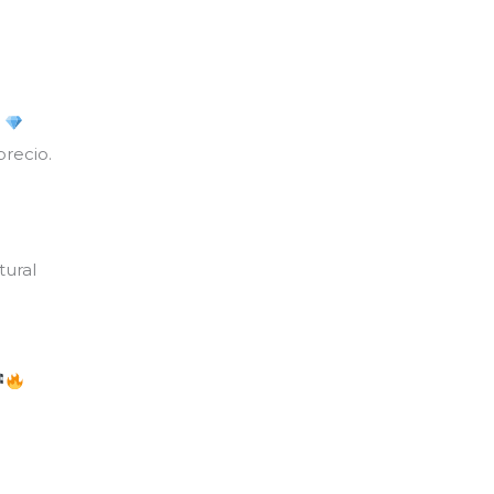
z
precio.
tural