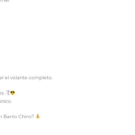
 el volante completo.
tes
único.
n Barrio Chino?