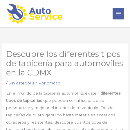
Ir
al
contenido
Descubre los diferentes tipos
de tapicería para automóviles
en la CDMX
/
Sin categoría
/ Por
dmccol
En el mundo de la tapicería automotriz, existen
diferentes
tipos de tapicerías
que pueden ser utilizadas para
personalizar y mejorar el interior de tu vehículo. Desde
tapicerías de cuero genuino hasta materiales sintéticos
duraderos y resistentes, descubre cuántos tipos de
tapicería hay disponibles y encuentra el estilo perfecto para