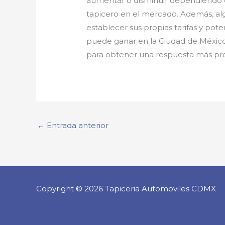
aumentar o disminuir dependiendo de
tapicero en el mercado. Además, al
establecer sus propias tarifas y po
puede ganar en la Ciudad de México 
para obtener una respuesta más pre
←
Entrada anterior
Copyright © 2026 Tapiceria Automoviles CDMX