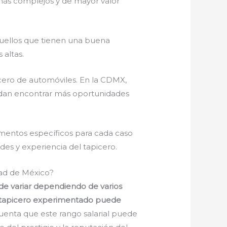
más complejos y de mayor valor
Aquellos que tienen una buena
 altas.
cero de automóviles. En la CDMX,
uedan encontrar más oportunidades
ementos específicos para cada caso
des y experiencia del tapicero.
dad de México?
ede variar dependiendo de varios
 un tapicero experimentado puede
enta que este rango salarial puede