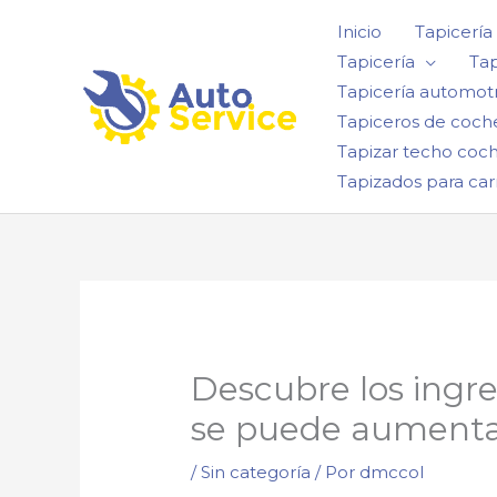
Ir
Inicio
Tapicería
al
Tapicería
Tap
contenido
Tapicería automotr
Tapiceros de coch
Tapizar techo coc
Tapizados para car
Descubre los ingr
se puede aumentar
/
Sin categoría
/ Por
dmccol