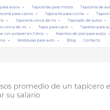
 para autos
Tapicerías para motos
Tapicería de au
icería para carros
Tapicería para coche
Tapicer
iz
Tapicería cerca de mi
Tapizado de autos
es cerca de mi
Tapiz para carro
Tapetes para a
he con polipiel en Cdmx
Asientos de piel para autos
ros
Vestiduras para auto
Blog
Contacto
esos promedio de un tapicero 
 su salario