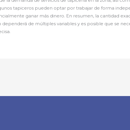
 la demanda de servicios de tapicería en la zona, así como 
gunos tapiceros pueden optar por trabajar de forma indepe
tencialmente ganar más dinero. En resumen, la cantidad exa
dependerá de múltiples variables y es posible que se neces
cisa.